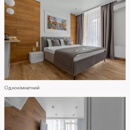
Студія делюкс
Однокімнатний