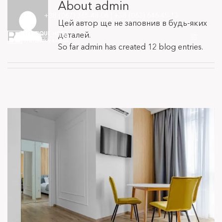
About admin
Skip
+38 (067) 365-48-08
|
+38 (063) 646-45-13
to
Цей автор ще не заповнив в будь-яких
content
деталей.
Toggle
So far admin has created 12 blog entries.
Navigatio
— Про Boutique Hotel
— Номери Французький квартал
— Програма лояльності та інші послуги
— Дозвілля
— Контакти
— Бутік готель Нью Йорк
UA