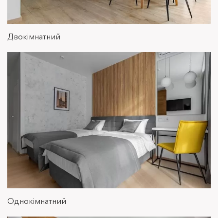
Студія люкс
Двокімнатний
Студія з окремими ліжками
Однокімнатний